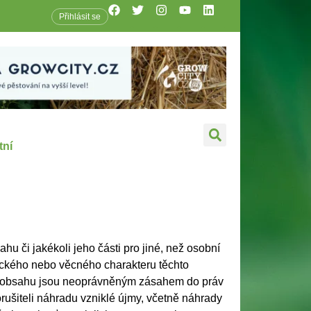
Přihlásit se
tní
ahu či jakékoli jeho části pro jiné, než osobní
nického nebo věcného charakteru těchto
ch obsahu jsou neoprávněným zásahem do práv
rušiteli náhradu vzniklé újmy, včetně náhrady