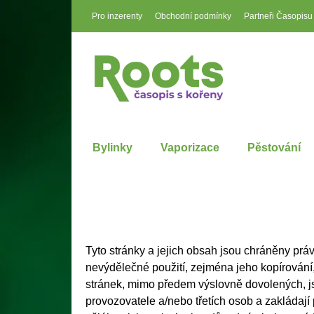
Pro inzerenty
Obchodní podmínky
Partneři Časopisu
Bylinky
Vaporizace
Pěstování
Tyto stránky a jejich obsah jsou chráněny právy
nevýdělečné použití, zejména jeho kopírování
stránek, mimo předem výslovně dovolených, j
provozovatele a/nebo třetích osob a zakládají