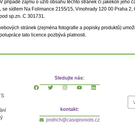
případě zájmu o užití obsahu těchto stránek či jakékoli jeho čás
25, se sídlem Na Folimance 2155/15, Vinohrady 120 00 Praha 2
pod sp.zn. C 301731.
webových stránek (zejména fotografie a popisky produktů) umo
olupráce tato licence pozbývá platnosti.
Sledujte nás:
TS
kontakt:
ání
vý
jindrich@casopisroots.cz