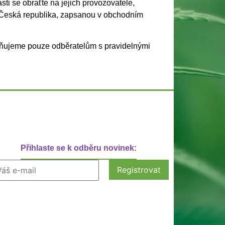
ti se obraťte na jejich provozovatele,
, Česká republika, zapsanou v obchodním
žňujeme pouze odběratelům s pravidelnými
Přihlaste se k odběru novinek: